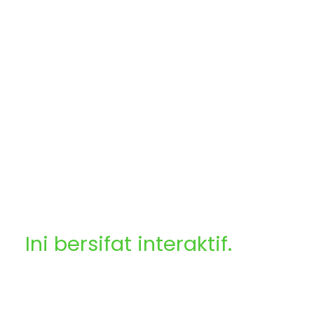
Mengenakan logo kami
Rasakan pengalaman
masa depan olahraga
hari ini!
Ini bersifat interaktif.